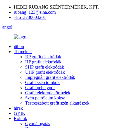
HEBEI RUBANG SZÉNTERMÉKEK, KFT.
rubang_123@sina.com
+8613730003201
angol
itthon
Termékek
RP grafit elektródák
HP grafit elektródák
SHP grafit elektródák
UHP grafit elektródák
Impregnált grafit elektródák
Grafit szén tömbök
Grafit pehelypor
Grafit elektróda törmelék
Szén petróleum koksz
Testreszabott grafit szén alkatrészek
hírek
GYIK
Rólunk
Gyárlátogatás