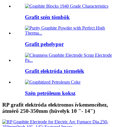
Grafit szén tömbök
Grafit pehelypor
Grafit elektróda törmelék
Szén petróleum koksz
RP grafit elektróda elektromos ívkemencéhez,
átmérő 250-350mm (hüvelyk 10 "- 14")