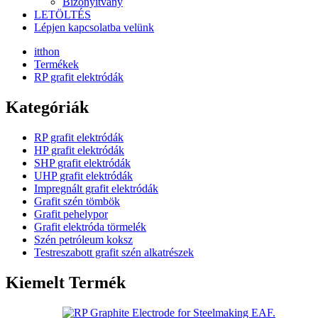
Bizonyítvány
LETÖLTÉS
Lépjen kapcsolatba velünk
itthon
Termékek
RP grafit elektródák
Kategóriák
RP grafit elektródák
HP grafit elektródák
SHP grafit elektródák
UHP grafit elektródák
Impregnált grafit elektródák
Grafit szén tömbök
Grafit pehelypor
Grafit elektróda törmelék
Szén petróleum koksz
Testreszabott grafit szén alkatrészek
Kiemelt Termék