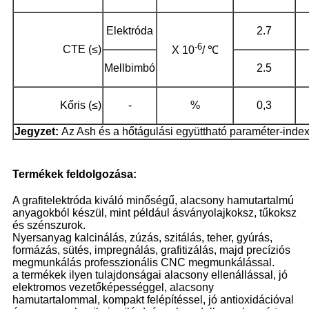
Elektróda
2.7
-6
CTE (≤)
X 10
/ ℃
Mellbimbó
2.5
Kőris (≤)
-
%
0,3
Jegyzet:
Az Ash és a hőtágulási együttható paraméter-index
Termékek feldolgozása:
A grafitelektróda kiváló minőségű, alacsony hamutartalmú
anyagokból készül, mint például ásványolajkoksz, tűkoksz
és szénszurok.
Nyersanyag kalcinálás, zúzás, szitálás, teher, gyúrás,
formázás, sütés, impregnálás, grafitizálás, majd precíziós
megmunkálás professzionális CNC megmunkálással.
a termékek ilyen tulajdonságai alacsony ellenállással, jó
elektromos vezetőképességgel, alacsony
hamutartalommal, kompakt felépítéssel, jó antioxidációval