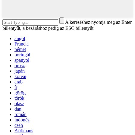
A kereséshez nyomja meg az Enter
billentyűt, a bezáráshoz pedig az ESC billentyűt
angol
Francia
német
portugál
spanyol
orosz
japán
koreai
arab
ír
görög
török
olasz
dán
román
indonéz
cseh
Afrikaans