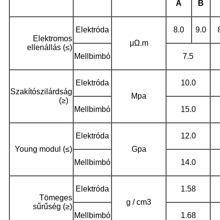
A
B
Elektróda
8.0
9.0
Elektromos
μΩ.m
ellenállás (≤)
Mellbimbó
7.5
Elektróda
10.0
Szakítószilárdság
Mpa
(≥)
Mellbimbó
15.0
Elektróda
12.0
Young modul (≤)
Gpa
Mellbimbó
14.0
Elektróda
1.58
Tömeges
g / cm3
sűrűség (≥)
Mellbimbó
1.68