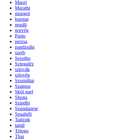
Maori
Marathi
mongol
burmai
nepáli
norvég
Pastu
perzsa
pandzsábi
szerb
Sesotho
Szingaléz
szlovák
szlovén
Szomáliai
Szamoa
Skót gael
Shona
Szindhi
Szundanese
Szuahéli
Tadzsik
tamil
Telugu
Thai