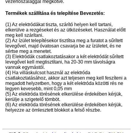
vezérlőszalaggal megkötve.
Termékek szállítása és telepítése Bevezetés:
(1) Az elektródákat tiszta, szárító helyen kell tartani,
elkerülve a rezgéseket és az ütközéseket. Használat előtt
meg kell szárítani.
(2) Az ízület telepítésekor tisztítsa meg a furatot a sűrített
levegővel, majd óvatosan csavarja be az ízületet, és ne
sértse meg a menetet.
(3) Elektródák csatlakoztatásakor a két elektródát sűrített
levegővel kell megtisztítani, ha 20-30 mm távolságra
vannak egymástól.
(4) Ha villáskulcsot használ az elektróda
csatlakoztatásához, akkor azt teljesen meg kell feszíteni a
megadott helyzetben, hogy a két elektróda közötti rés ne
legyen kevesebb, mint 0,05 mm
(5) Az elektróda törésének elkerülése érdekében kérjük,
kerülje a szigetelő tömböt.
(6) Az elektróda törésének elkerülése érdekében kérjük,
helyezze az ömlesztett blokkot a felső részbe.