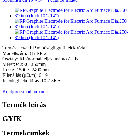
Termék neve: RP minőségű grafit elektróda
Modellszám: RB-RP-2
Osztály: RP (normál teljesítmény) A / B
Méret: Ø250 - 350mm
Hossz: 1500 ~ 2400mm
Ellenállás (μΩ.m): 6 - 9
Jelenlegi teherbírás: 10 -18KA
Küldjön e-mailt nekünk
Termék leírás
GYIK
Termékcímkék