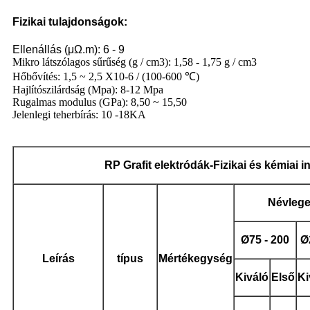
Fizikai tulajdonságok:
Ellenállás (μΩ.m): 6 - 9
Mikro látszólagos sűrűség (g / cm3): 1,58 - 1,75 g / cm3
Hőbővítés: 1,5 ~ 2,5 X10-6 / (100-600 ℃)
Hajlítószilárdság (Mpa): 8-12 Mpa
Rugalmas modulus (GPa): 8,50 ~ 15,50
Jelenlegi teherbírás: 10 -18KA
RP
Grafit elektródák
-Fizikai és kémiai i
Névleg
Ø
75 - 200
Ø
Leírás
típus
Mértékegység
Kiváló
Első
Ki