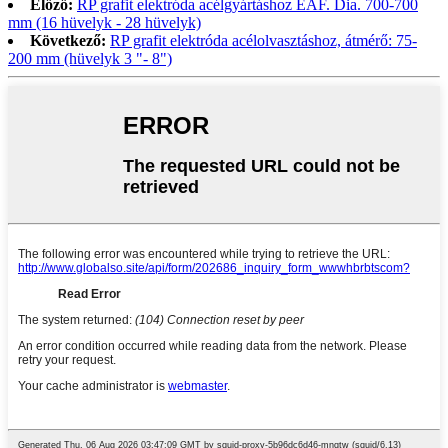
Előző:
RP grafit elektróda acélgyártáshoz EAF. Dia. 700-700
mm (16 hüvelyk - 28 hüvelyk)
Következő:
RP grafit elektróda acélolvasztáshoz, átmérő: 75-
200 mm (hüvelyk 3 "- 8")