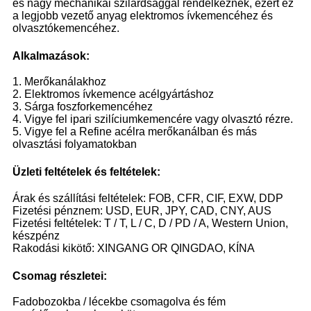
és nagy mechanikai szilárdsággal rendelkeznek, ezért ez
a legjobb vezető anyag elektromos ívkemencéhez és
olvasztókemencéhez.
Alkalmazások:
1. Merőkanálakhoz
2. Elektromos ívkemence acélgyártáshoz
3. Sárga foszforkemencéhez
4. Vigye fel ipari szilíciumkemencére vagy olvasztó rézre.
5. Vigye fel a Refine acélra merőkanálban és más
olvasztási folyamatokban
Üzleti feltételek és feltételek:
Árak és szállítási feltételek: FOB, CFR, CIF, EXW, DDP
Fizetési pénznem: USD, EUR, JPY, CAD, CNY, AUS
Fizetési feltételek: T / T, L / C, D / PD / A, Western Union,
készpénz
Rakodási kikötő: XINGANG OR QINGDAO, KÍNA
Csomag részletei:
Fadobozokba / lécekbe csomagolva és fém