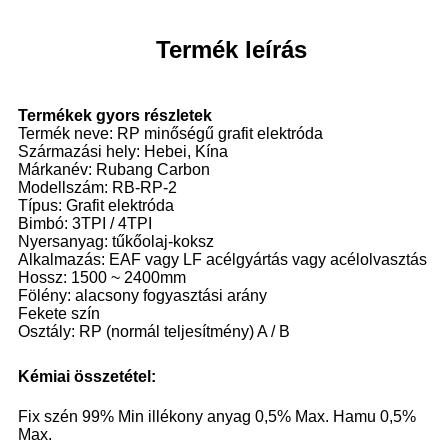
Termék leírás
Termékek gyors részletek
Termék neve: RP minőségű grafit elektróda
Származási hely: Hebei, Kína
Márkanév: Rubang Carbon
Modellszám: RB-RP-2
Típus: Grafit elektróda
Bimbó: 3TPI / 4TPI
Nyersanyag: tűkőolaj-koksz
Alkalmazás: EAF vagy LF acélgyártás vagy acélolvasztás
Hossz: 1500 ~ 2400mm
Fölény: alacsony fogyasztási arány
Fekete szín
Osztály: RP (normál teljesítmény) A / B
Kémiai összetétel:
Fix szén 99% Min illékony anyag 0,5% Max. Hamu 0,5%
Max.