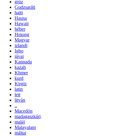
grúz
Gudzsaráti
haiti
Hausa
Hawaii
héber
Hmong
Magyar
izlandi
Igbo
jávai
Kannada
kazah
Khmer
kurd
Kirgiz
latin
lett
litván
..
Macedón
madagaszkári
maláj
Malayalam
máltai