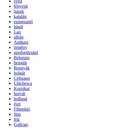
svéd
fényesít
baszk
katalán
eszperantó
hindi
Lao
albán
Amhara
örmény
azerbajdzsáni
Belorusz
bengáli
Bosnyák
bolgár
Cebuano
Chichewa
Korzikai
horvát
holland
észt
Filippínó
finn
fríz
Galíciai